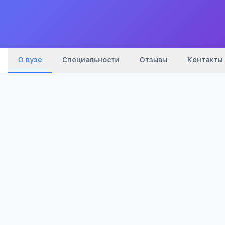
Все
вузы
города
О вузе
Специальности
Отзывы
Контакты
1 792
Просмотров
Полезно абитуриентам
РЕКЛАМА