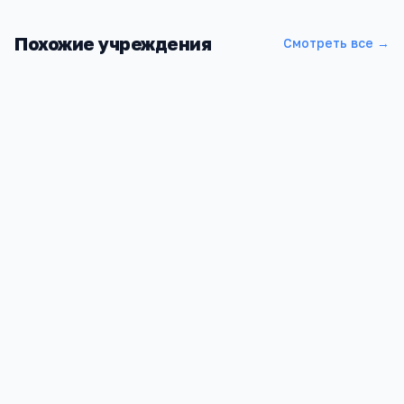
Похожие учреждения
Смотреть все →
Томский государственный университет систем
управления и радиоэлектроники
Томская область, Томск, проспект Ленина, 40
2
4 590