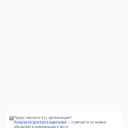
Университеты
Контакты
Подробнее →
Томская область, г. Томск,Алексея Беленца д.
11
+7(382) 240
…
показать
rgsufiltomsk@mail.ru
Представляете эту организацию?
Получите доступ к карточке
— отвечайте на заявки,
обновляйте информацию и фото.