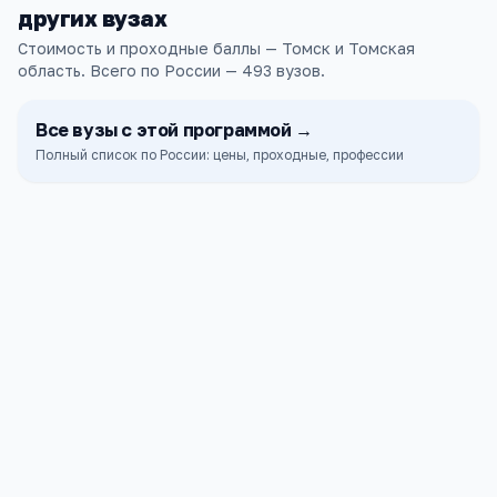
других
вузах
Стоимость и проходные баллы — Томск и Томская
область.
Всего по России —
493
вузов
.
Все
вузы
с этой программой →
Полный список по России: цены, проходные, профессии
Томский государственный университет
систем управления и радиоэлектроники
Томск
ПРОХОДНОЙ
СТОИМОСТЬ
182
44к ₽
б.
ТГАСУ
Томск
ПРОХОДНОЙ
СТОИМОСТЬ
—
111к ₽