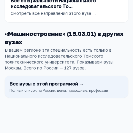
Все специальности Национального
исследовательского То...
Смотреть все направления этого вуза →
«
Машиностроение
» (
15.03.01
) в других
вузах
В вашем регионе эта специальность есть только в
Национального исследовательского Томского
политехнического университета. Показываем вузы
Москвы.
Всего по России —
127
вузов
.
Все
вузы
с этой программой →
Полный список по России: цены, проходные, профессии
РГУНиГ
Москва
ПРОХОДНОЙ
СТОИМОСТЬ
221
186к ₽
б.