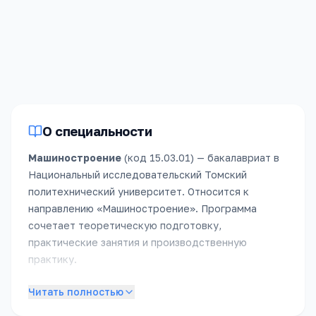
«
Машиностроение
»,
2025
год
(бюджет)
.
Зачислено
50
человек
,
из них
3
без
вступительных
испытаний
.
О специальности
Машиностроение
(код
15.03.01
) —
бакалавриат
в
Национальный исследовательский Томский
политехнический университет
.
Относится к
направлению «
Машиностроение
».
Программа
сочетает теоретическую подготовку,
практические занятия и производственную
практику.
Подробное описание специальности появится в
Читать полностью
ближайшее время. Пока — обратитесь в приёмную