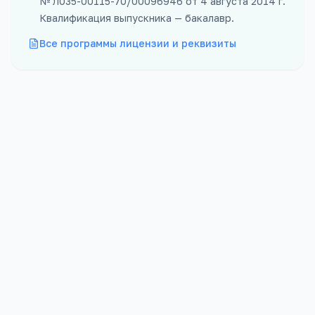
№
Л035-00115-70/00096946
от
4 августа 2014 г.
Квалификация выпускника —
бакалавр
.
Все программы лицензии и реквизиты
Форма
Бюджет
Заочная
15
мест
Проходной
Платных
184
баллов
10
мест
Стоимость
Срок обучения
43 300
₽/год
5 лет