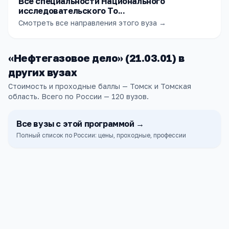
Все специальности Национального
исследовательского То...
Смотреть все направления этого вуза →
«
Нефтегазовое дело
» (
21.03.01
) в
других
вузах
Стоимость и проходные баллы — Томск и Томская
область.
Всего по России —
120
вузов
.
Все
вузы
с этой программой →
Полный список по России: цены, проходные, профессии
ТГАСУ
Томск
ПРОХОДНОЙ
СТОИМОСТЬ
155
111к ₽
б.