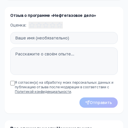
ближайшее время. Пока — обратитесь в приёмную
комиссию, чтобы получить полное описание
программы, расписание и условия поступления.
Отзыв о программе «Нефтегазовое дело»
Оценка:
Я согласен(а) на обработку моих персональных данных и
публикацию отзыва после модерации в соответствии с
Политикой конфиденциальности
.
Отправить