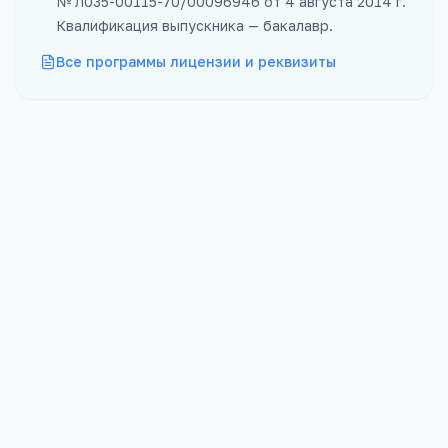
№
Л035-00115-70/00096946
от
4 августа 2014 г.
Квалификация выпускника —
бакалавр
.
Все программы лицензии и реквизиты
Форма
Бюджет
Заочная
45
мест
Проходной
Платных
167
баллов
70
мест
Стоимость
Срок обучения
67 500
₽/год
5 лет