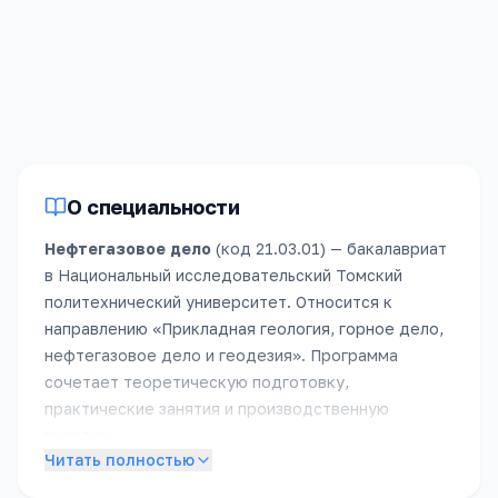
«
Нефтегазовое дело
»,
2025
год
(бюджет)
.
Зачислено
120
человек
, из них
9
без
вступительных
испытаний
.
О специальности
Нефтегазовое дело
(код
21.03.01
) —
бакалавриат
в
Национальный исследовательский Томский
политехнический университет
.
Относится к
направлению «
Прикладная геология, горное дело,
нефтегазовое дело и геодезия
».
Программа
сочетает теоретическую подготовку,
практические занятия и производственную
практику.
Читать полностью
Подробное описание специальности появится в