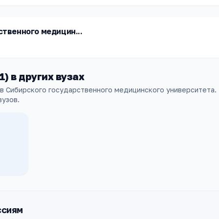
твенного медицин...
1
) в других
вузах
 в Сибирского государственного медицинского университета.
вузов
.
РНИМУ им. Н.И.Пирогова
Москва
ПРОХОДНОЙ
СТОИМОСТЬ
93
—
б.
ссиям