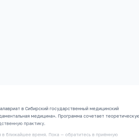
Проходной
Платных
Стоимость
226
баллов
25
мест
186 740
₽/год
алавриат
в
Сибирский государственный медицинский
даментальная медицина
».
Программа сочетает теоретическу
дственную практику.
 в ближайшее время. Пока — обратитесь в приёмную