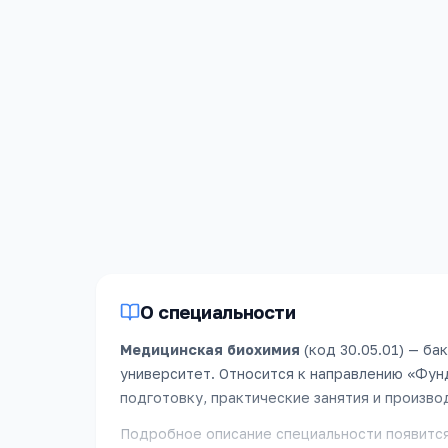
Форма
Бюджет
Очная
45
мест
Срок обучения
6 лет
О специальности
Медицинская биохимия
(код
30.05.01
) —
бак
университет
.
Относится к направлению «
Фун
подготовку, практические занятия и произво
Подробное описание специальности появится