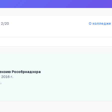
 2/20
О колледже
ензию Рособрнадзора
 2016 г.
к
.