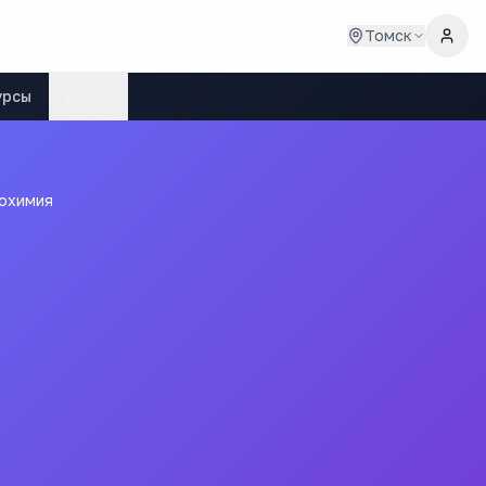
Томск
урсы
Ещё
охимия