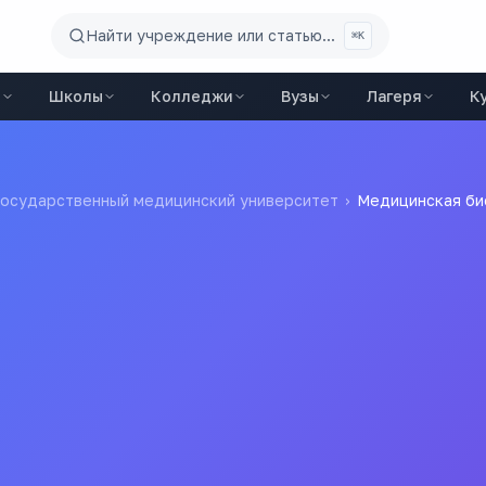
Найти учреждение или статью...
⌘K
ы
Школы
Колледжи
Вузы
Лагеря
К
государственный медицинский университет
›
Медицинская би
226
187к ₽
6 лет
проходной балл
стоимость / год
срок обучения