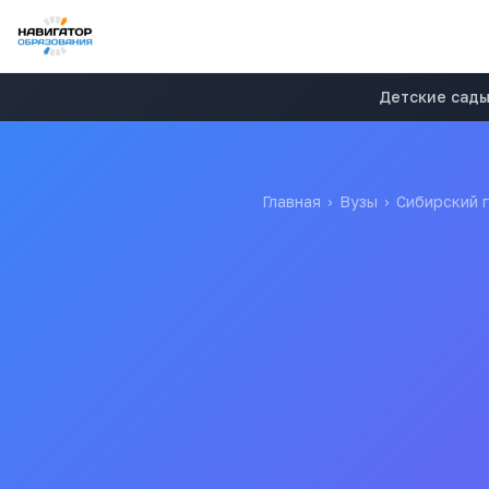
Детские сад
Главная
›
Вузы
›
Сибирский 
45
бюджетных мест