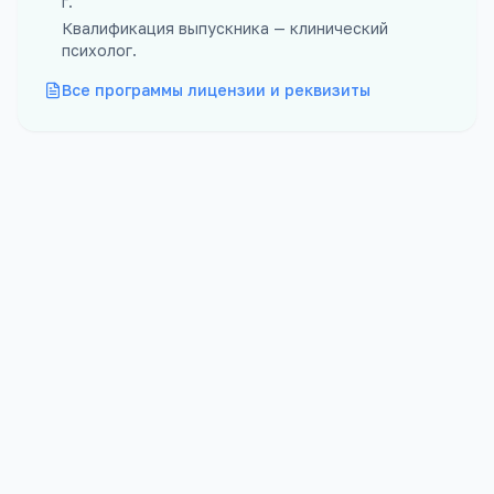
г.
Квалификация выпускника —
клинический
психолог
.
Все программы лицензии и реквизиты
Форма
Бюджет
Очная
10
мест
Проходной
Платных
218
баллов
40
мест
Стоимость
Срок обучения
104 638
₽/год
5 лет 6 мес.