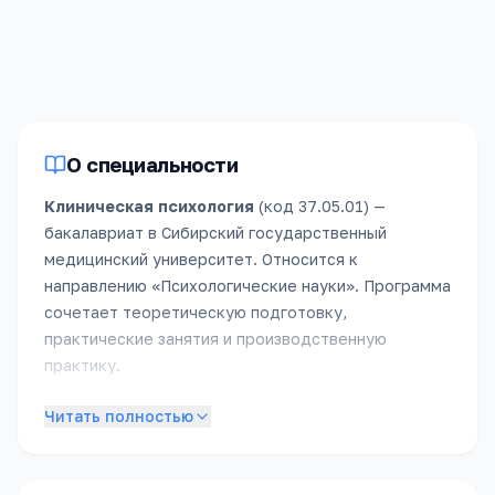
По укрупнённой группе
«
Психология
»,
2025
год
(бюджет)
.
Зачислено
14
человек
.
О специальности
Клиническая психология
(код
37.05.01
) —
бакалавриат
в
Сибирский государственный
медицинский университет
.
Относится к
направлению «
Психологические науки
».
Программа
сочетает теоретическую подготовку,
практические занятия и производственную
практику.
Подробное описание специальности появится в
Читать полностью
ближайшее время. Пока — обратитесь в приёмную
комиссию, чтобы получить полное описание
программы, расписание и условия поступления.