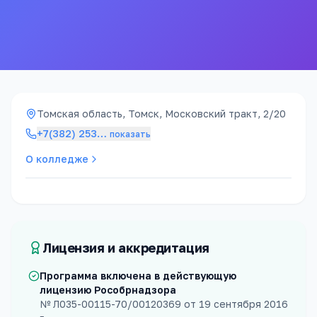
105к ₽
5 лет 6 мес.
стоимость / год
срок обучения
Томская область, Томск, Московский тракт, 2/20
+7(382) 253
…
показать
О колледже
Лицензия и аккредитация
Программа включена в действующую
лицензию Рособрнадзора
№
Л035-00115-70/00120369
от
19 сентября 2016