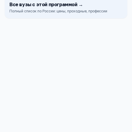
Все
вузы
с этой программой →
Полный список по России: цены, проходные, профессии
Финуниверситет
Москва
ПРОХОДНОЙ
СТОИМОСТЬ
315
260к ₽
б.
РГГУ
Москва
ПРОХОДНОЙ
СТОИМОСТЬ
204
82к ₽
б.
Институт туризма и гостеприимства (г.
Москва) (филиал) Российского
государственного университета туризма и
Москва