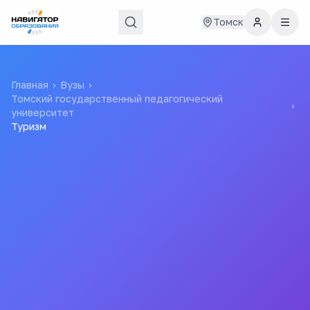
Томск
Главная
›
Вузы
›
Томский государственный педагогический
›
университет
Туризм
40к ₽
5 лет
стоимость / год
срок обучения