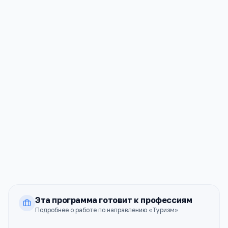
ПРОХОДНОЙ
СТОИМОСТЬ
189
154к ₽
б.
АСОУ
Москва
ПРОХОДНОЙ
СТОИМОСТЬ
138
75к ₽
б.
РЭУ им. Г.В.Плеханова
Москва
ПРОХОДНОЙ
СТОИМОСТЬ
81
235к ₽
б.
Эта программа готовит к профессиям
Подробнее о работе по направлению «
Туризм
»