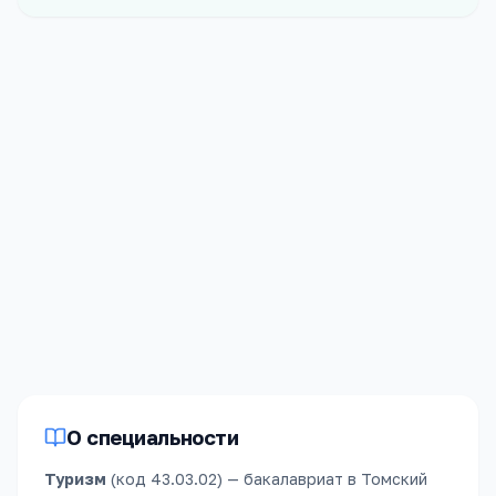
Форма
Платных
Заочная
50
мест
Стоимость
Срок обучения
40 000
₽/год
5 лет
О специальности
Туризм
(код
43.03.02
) —
бакалавриат
в
Томский