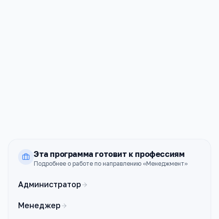
ТГАСУ
Томск
ПРОХОДНОЙ
СТОИМОСТЬ
—
99к ₽
ТГПУ
Томск
ПРОХОДНОЙ
СТОИМОСТЬ
—
100к ₽
Эта программа готовит к профессиям
Подробнее о работе по направлению «
Менеджмент
»
Администратор
Менеджер