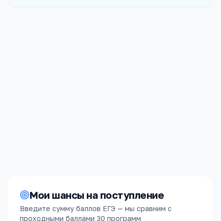
Форма
Платных
Очная
30
мест
Стоимость
Срок обучения
153 360
₽/год
4 года
Мои шансы на поступление
Введите сумму баллов ЕГЭ — мы сравним с
проходными баллами
30 программ