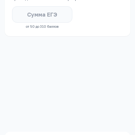
от 50 до 310 баллов
СРЕДНИЙ БАЛЛ ЕГЭ
ЗАЧИСЛЕННЫХ
82.0
балла за
предмет
По укрупнённой группе
«
Менеджмент
»,
2025
год
(бюджет)
.
Зачислено
54
человек
,
из них
8
без
вступительных
испытаний
.