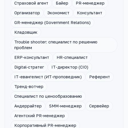
Страховой агент
Байер
PR-менеджер
Организатор
Экономист
Консультант
GR-менеджер (Government Relations)
Кладовщик
Trouble shooter: специалист по решению
проблем
ERP-консультант
HR-специалист
Digital-стратег
IT-директор (CIO)
IT-евангелист (ИТ-проповедник)
Референт
Тренд-вотчер
Cпециалист по ценообразованию
Андеррайтер
SMM-менеджер
Сервейер
Агентский PR-менеджер
Корпоративный PR-менеджер