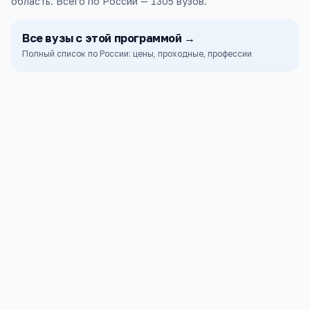
область.
Всего по России —
1305
вузов
.
Все
вузы
с этой программой →
Полный список по России: цены, проходные, профессии
ТГУ
Томск
ПРОХОДНОЙ
СТОИМОСТЬ
240
153к ₽
б.
Сибирский государственный медицинский
университет
Томск
ПРОХОДНОЙ
СТОИМОСТЬ
211
41к ₽
б.