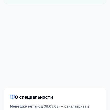
Форма
Платных
Очная
30
мест
Стоимость
Срок обучения
99 500
₽/год
4 года
О специальности
Менеджмент
(код
38.03.02
) —
бакалавриат
в