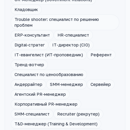
Кладовщик
Trouble shooter: специалист по решению
проблем
ERP-консультант
HR-специалист
Digital-стратег
IT-директор (CIO)
IT-евангелист (ИТ-проповедник)
Референт
Тренд-вотчер
Cпециалист по ценообразованию
Андеррайтер
SMM-менеджер
Сервейер
Агентский PR-менеджер
Корпоративный PR-менеджер
SMM-специалист
Recruiter (рекрутер)
T&D-менеджер (Training & Development)