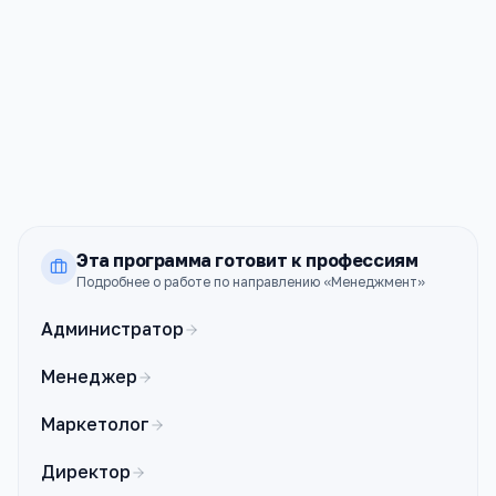
—
99к ₽
ТПУ
Томск
ПРОХОДНОЙ
СТОИМОСТЬ
—
153к ₽
Эта программа готовит к профессиям
Подробнее о работе по направлению «
Менеджмент
»
Администратор
Менеджер
Маркетолог
Директор