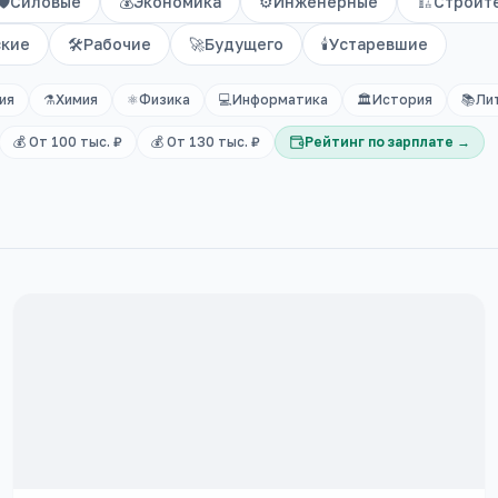
🛡️
Силовые
💰
Экономика
⚙️
Инженерные
🏗️
Строит
ские
🛠️
Рабочие
🚀
Будущего
🕯️
Устаревшие
ия
⚗️
Химия
⚛️
Физика
💻
Информатика
🏛️
История
📚
Ли
💰 От 100 тыс. ₽
💰 От 130 тыс. ₽
Рейтинг по зарплате →