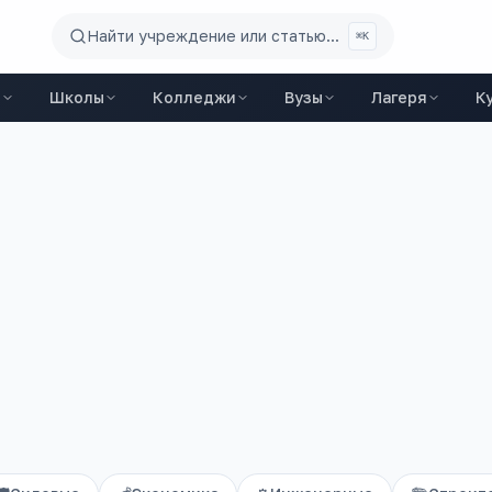
Найти учреждение или статью...
⌘K
ы
Школы
Колледжи
Вузы
Лагеря
К