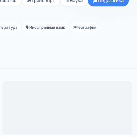
ельство
🚛
Транспорт
🔬
Наука
🎓
Педагогика
тература
🗣️
Иностранный язык
🌍
География