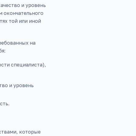
качество и уровень
м окончательного
ях той или иной
ребованных на
бя:
сти специалиста),
тво и уровень
сть.
ствами, которые