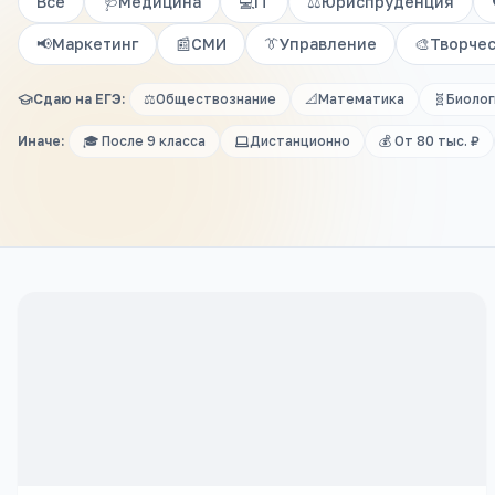
Все
🩺
Медицина
💻
IT
⚖️
Юриспруденция
📢
Маркетинг
📰
СМИ
👔
Управление
🎨
Творче
Сдаю на ЕГЭ:
⚖️
Обществознание
📐
Математика
🧬
Биолог
Иначе:
🎓 После 9 класса
Дистанционно
💰 От 80 тыс. ₽