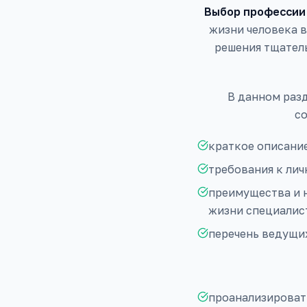
Выбор профессии
жизни человека 
решения тщател
В данном раз
со
краткое описание
требования к ли
преимущества и н
жизни специалист
перечень ведущи
проанализировать