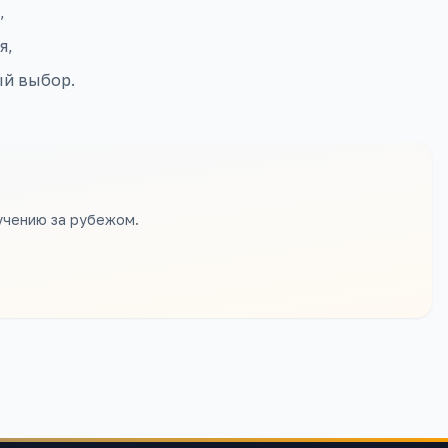
,
я,
ый выбор.
учению за рубежом.