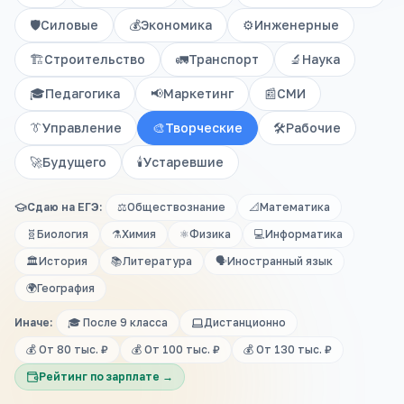
🛡️
Силовые
💰
Экономика
⚙️
Инженерные
🏗️
Строительство
🚛
Транспорт
🔬
Наука
🎓
Педагогика
📢
Маркетинг
📰
СМИ
👔
Управление
🎨
Творческие
🛠️
Рабочие
🚀
Будущего
🕯️
Устаревшие
Сдаю на ЕГЭ:
⚖️
Обществознание
📐
Математика
🧬
Биология
⚗️
Химия
⚛️
Физика
💻
Информатика
🏛️
История
📚
Литература
🗣️
Иностранный язык
🌍
География
Иначе:
🎓 После 9 класса
Дистанционно
💰 От 80 тыс. ₽
💰 От 100 тыс. ₽
💰 От 130 тыс. ₽
Рейтинг по зарплате →