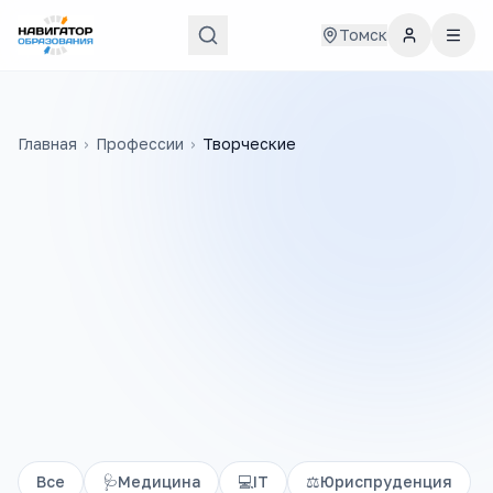
Томск
Главная
›
Профессии
›
Творческие
Все
🩺
Медицина
💻
IT
⚖️
Юриспруденция