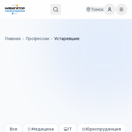
Томск
Главная
›
Профессии
›
Устаревшие
Все
🩺
Медицина
💻
IT
⚖️
Юриспруденция