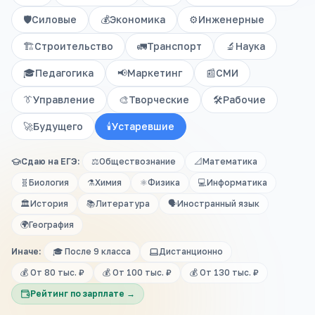
🛡️
Силовые
💰
Экономика
⚙️
Инженерные
🏗️
Строительство
🚛
Транспорт
🔬
Наука
🎓
Педагогика
📢
Маркетинг
📰
СМИ
👔
Управление
🎨
Творческие
🛠️
Рабочие
🚀
Будущего
🕯️
Устаревшие
Сдаю на ЕГЭ:
⚖️
Обществознание
📐
Математика
🧬
Биология
⚗️
Химия
⚛️
Физика
💻
Информатика
🏛️
История
📚
Литература
🗣️
Иностранный язык
🌍
География
Иначе:
🎓 После 9 класса
Дистанционно
💰 От 80 тыс. ₽
💰 От 100 тыс. ₽
💰 От 130 тыс. ₽
Рейтинг по зарплате →