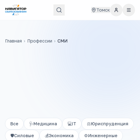
Томск
Главная
›
Профессии
›
СМИ
Все
🩺
Медицина
💻
IT
⚖️
Юриспруденция
🛡️
Силовые
💰
Экономика
⚙️
Инженерные