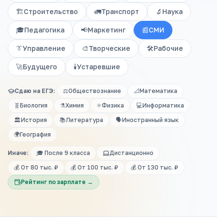
🏗️
Строительство
🚛
Транспорт
🔬
Наука
🎓
Педагогика
📢
Маркетинг
📰
СМИ
👔
Управление
🎨
Творческие
🛠️
Рабочие
🚀
Будущего
🕯️
Устаревшие
Сдаю на ЕГЭ:
⚖️
Обществознание
📐
Математика
🧬
Биология
⚗️
Химия
⚛️
Физика
💻
Информатика
🏛️
История
📚
Литература
🗣️
Иностранный язык
🌍
География
Иначе:
🎓 После 9 класса
Дистанционно
💰 От 80 тыс. ₽
💰 От 100 тыс. ₽
💰 От 130 тыс. ₽
Рейтинг по зарплате →