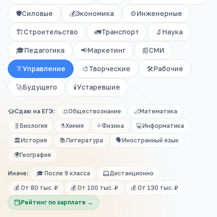
🛡️
Силовые
💰
Экономика
⚙️
Инженерные
🏗️
Строительство
🚛
Транспорт
🔬
Наука
🎓
Педагогика
📢
Маркетинг
📰
СМИ
👔
Управление
🎨
Творческие
🛠️
Рабочие
🚀
Будущего
🕯️
Устаревшие
Сдаю на ЕГЭ:
⚖️
Обществознание
📐
Математика
🧬
Биология
⚗️
Химия
⚛️
Физика
💻
Информатика
🏛️
История
📚
Литература
🗣️
Иностранный язык
🌍
География
Иначе:
🎓 После 9 класса
Дистанционно
💰 От 80 тыс. ₽
💰 От 100 тыс. ₽
💰 От 130 тыс. ₽
Рейтинг по зарплате →