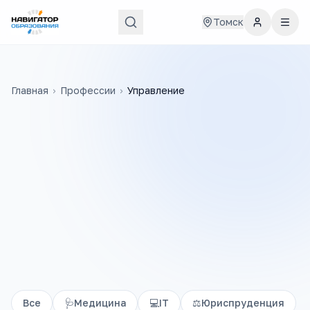
Томск
Главная
›
Профессии
›
Управление
Все
🩺
Медицина
💻
IT
⚖️
Юриспруденция